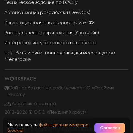
Техническое задание по ГОСТу
Автоматизация разработки (DevOps)
Инвестиционная платформа по 259-ФЗ
Распределенные приложения (блокчейн)
Интеграция искусственного интеллекта
Чат-боты и мини-приложения для мессенджера
«Телеграм»
Сайт работает на собственном ПО «Фрейми»
PHramy
Участник кластера
2018-
2026 © ООО «Лендинг Хироуз»
Политика конфиденциальности
Мы используем
файлы данных браузера
Согласен
Согласие на обработку персональных данных
(cookie)