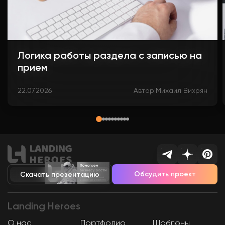
Логика работы раздела с записью на
прием
22.07.2026
Автор:
Михаил Вихрян
Обсудить проект
Скачать презентацию
Landing
Heroes
О нас
Портфолио
Шаблоны