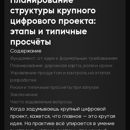
Планирование
структуры крупного
цифрового проекта:
этапы и типичные
просчёты
Содержание
Фундамент: от идеи к формальным требованиям
Планирование: дорожная карта, роли и сроки
Управление продуктом и контроль на этапах
разработки
Риски и типичные просчёты при запуске
Заключение
Часто задаваемые вопросы
Когда задумываешь крупный цифровой
проект, кажется, что главное — это крутая
идея. На практике всё упирается в умение