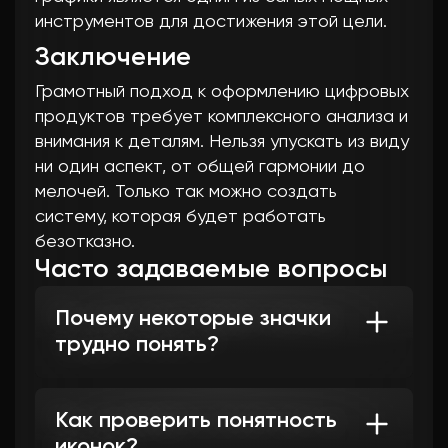
инструментов для достижения этой цели.
Заключение
Грамотный подход к оформлению цифровых
продуктов требует комплексного анализа и
внимания к деталям. Нельзя упускать из виду
ни один аспект, от общей гармонии до
мелочей. Только так можно создать
систему, которая будет работать
безотказно.
Часто задаваемые вопросы
Почему некоторые значки
трудно понять?
Это происходит из-за отсутствия
общего контекста или слишком
Как проверить понятность
абстрактного стиля, который не связан
иконок?