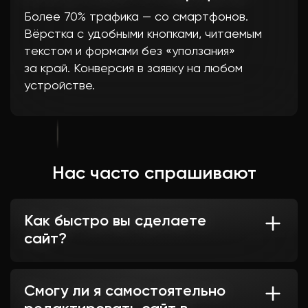
Более 70% трафика — со смартфонов.
Вёрстка с удобными кнопками, читаемым
текстом и формами без «уползания»
за край. Конверсия в заявку на любом
устройстве.
Нас часто спрашивают
Как быстро вы сделаете
сайт?
Одностраничный сайты мы обычно
запускаем от 10 рабочих дней. Конечный
Смогу ли я самостоятельно
срок напрямую зависит от оперативности