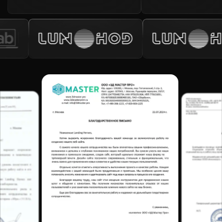
в договоре
Поэтапная оплата и прозрачные
5
сроки
Работаем по договору, где каждый этап
имеет фиксированную дату сдачи. Оплата
— после того, как вы приняли этап. Аванс —
не более 30% (или 0% при рассрочке на 18
месяцев). Вы видите прогресс в реальном
времени
Готовый сайт БЕЗ привязки к
6
разработчику
Собираем сайты только на проверенных
рынком системах управления сайтом:
«Тильда» (Tilda), «Вордпресс» (WordPress),
«1С-Битрикс». Никаких специально