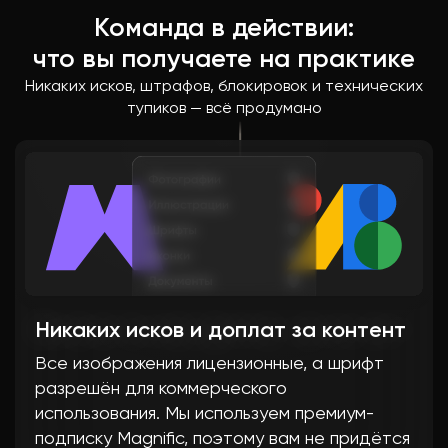
загрузки, корректное отображение на
сломанных блоков и кривой мобильной
блокировки
Команда в действии:
любых устройствах и никаких багов
версии
Следит за безопасностью сайта в
что вы получаете на практике
Контролируют качество финальной сборки,
чувствительных нишах: медицина, туризм,
Никаких исков, штрафов, блокировок и технических
Евгений
чтобы сайт был готов к рекламе, поисковой
финансовые услуги
тупиков — всё продумано
оптимизации и реальным пользователям
Убирает формулировки, которые могут
Филипп
Дмитрий
Геннади
вызвать претензии ФАС или других
регуляторов
Кенан
Павел
Наталия
Никаких исков и доплат за контент
Все изображения лицензионные, а шрифт
Владимир
разрешён для коммерческого
использования. Мы используем премиум-
подписку Magnific, поэтому вам не придётся