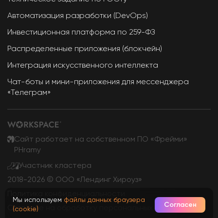
Автоматизация разработки (DevOps)
Инвестиционная платформа по 259-ФЗ
Распределенные приложения (блокчейн)
Интеграция искусственного интеллекта
Чат-боты и мини-приложения для мессенджера
«Телеграм»
Сайт работает на собственном ПО «Фрейми»
PHramy
Участник кластера
2018-
2026 © ООО «Лендинг Хироуз»
Политика конфиденциальности
Мы используем
файлы данных браузера
Согласен
Согласие на обработку персональных данных
(cookie)