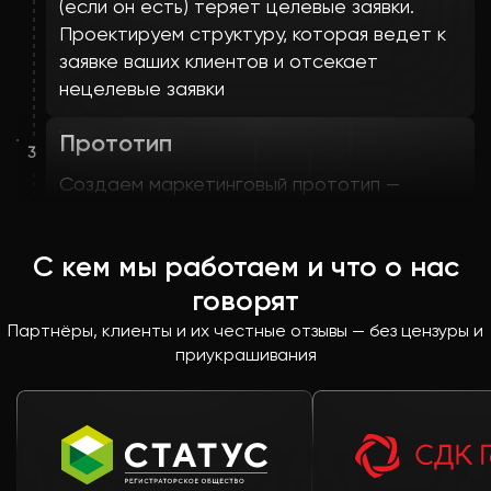
(если он есть) теряет целевые заявки.
Проектируем структуру, которая ведет к
заявке ваших клиентов и отсекает
нецелевые заявки
Прототип
3
Создаем маркетинговый прототип —
вы видите логику повествования на сайте
до этапа дизайна. На этом этапе
С кем мы работаем и что о нас
мы выстраиваем надежную архитектуру
контента и расставляем смысловые
говорят
приоритеты
Партнёры, клиенты и их честные отзывы — без цензуры и
приукрашивания
Дизайн и наполнение
4
Четко определяем оформление, контент и
функционал сайта. Фиксируем все
необходимые работы со сроками и ценами